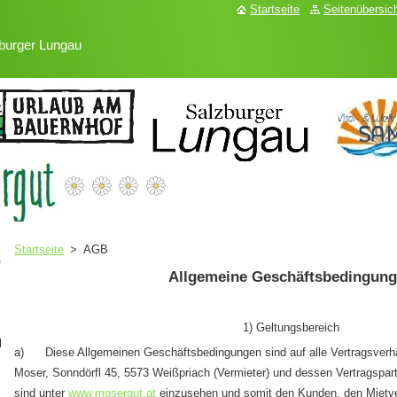
Startseite
Seitenübersic
burger Lungau
Startseite
>
AGB
Allgemeine Geschäftsbedingun
1) Geltungsbereich
ppartamento
a) Diese Allgemeinen Geschäftsbedingungen sind auf alle Vertragsverhä
Moser, Sonndörfl 45, 5573 Weißpriach (Vermieter) und dessen Vertragsp
sind unter
www.mosergut.at
einzusehen und somit den Kunden, den Mietver