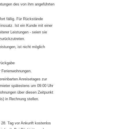
chtungen des von ihm angeführten
t fällig. Für Rückstände
ssatz. Ist ein Kunde mit einer
iterer Leistungen - seien sie
zurückzutreten.
stungen, ist nicht möglich
-rückgabe
r Ferienwohnungen.
einbarten Anreisetages zur
mieter spätestens um 09:00 Uhr
wohnungen über diesen Zeitpunkt
is) in Rechnung stellen.
m 28. Tag vor Ankunft kostenlos