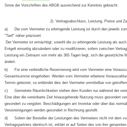
Sinne der Vorschriften des ABGB ausreichend zur Kenntnis gebracht.
2) Vertragsabschluss, Leistung, Preise und Z
a) Die vom Vermieter zu erbringende Leistung ist durch den jeweils zum 
"Tarif" näher präzisiert.
Der Vermieter ist ermächtigt, sowohl die zu erbringende Leistung als au
Entgelt einseitig abzuändern oder zu modifizieren, sofern zwischen Vertr
Leistung ein Zeitraum von mehr als 365 Tagen liegt, sich die gesetzliche 
ändert.
b) Für eine verbindliche Reservierung wird vom Vermieter eine Vorausz
Gesamtsumme eingehoben. Werden vom Vermieter erbetene Vorauszahlun
Termin geleistet, so entbindet dies den Vermieter unmittelbar von getroffe
c) Gemietete Räumlichkeiten stehen dem Kunden nur während der verein
Eine über die vereinbarte Zeit hinausgehende Nutzung muss gesondert ver
gesondert zu vergüten. Beschädigungen am Inventar oder über das norm
Verunreinigungen werden gesondert in Rechnung gestellt.
d) Sofern der Besteller der Leistungen des Vermieters nicht mit dem v
Vertragspartners identisch ist, erklärt er auf Seiten des von ihm genannte