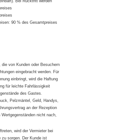
inbart). Bei Rücktritt werden
reises
preises
breisen: 90 % des Gesamtpreises
t, die von Kunden oder Besuchern
chtungen eingebracht werden. Für
ung einbringt, wird die Haftung
g für leichte Fahrlässigkeit
Gegenstände des Gastes.
uck, Pelzmäntel, Geld, Handys,
hrungsvertrag an der Rezeption
n Wertgegenständen nicht nach,
eten, wird der Vermieter bei
 zu sorgen. Der Kunde ist