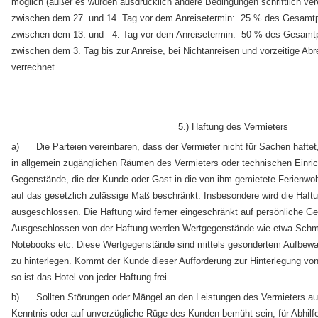
möglich (außer es wurden ausdrücklich andere Bedingungen schriftlich vere
zwischen dem 27. und 14. Tag vor dem Anreisetermin: 25 % des Gesamtp
zwischen dem 13. und 4. Tag vor dem Anreisetermin: 50 % des Gesamt
zwischen dem 3. Tag bis zur Anreise, bei Nichtanreisen und vorzeitige A
verrechnet.
5.) Haftung des Vermieters
a) Die Parteien vereinbaren, dass der Vermieter nicht für Sachen hafte
in allgemein zugänglichen Räumen des Vermieters oder technischen Einri
Gegenstände, die der Kunde oder Gast in die von ihm gemietete Ferienwohn
auf das gesetzlich zulässige Maß beschränkt. Insbesondere wird die Haftun
ausgeschlossen. Die Haftung wird ferner eingeschränkt auf persönliche 
Ausgeschlossen von der Haftung werden Wertgegenstände wie etwa Schm
Notebooks etc. Diese Wertgegenstände sind mittels gesondertem Aufbewa
zu hinterlegen. Kommt der Kunde dieser Aufforderung zur Hinterlegung vo
so ist das Hotel von jeder Haftung frei.
b) Sollten Störungen oder Mängel an den Leistungen des Vermieters auftr
Kenntnis oder auf unverzügliche Rüge des Kunden bemüht sein, für Abhilfe