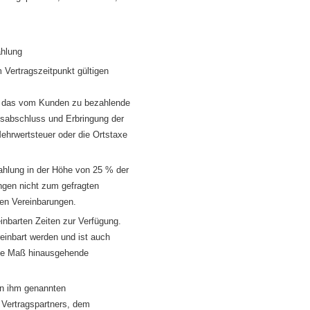
ahlung
Vertragszeitpunkt gültigen
ch das vom Kunden zu bezahlende
agsabschluss und Erbringung der
Mehrwertsteuer oder die Ortstaxe
ahlung in der Höhe von 25 % der
gen nicht zum gefragten
nen Vereinbarungen.
barten Zeiten zur Verfügung.
einbart werden und ist auch
ale Maß hinausgehende
on ihm genannten
n Vertragspartners, dem