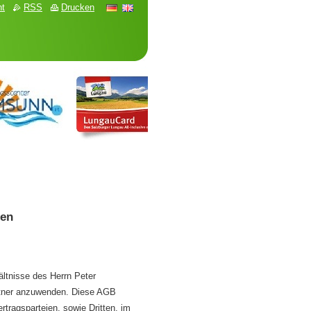
ht
RSS
Drucken
gen
ltnisse des Herrn Peter
artner anzuwenden. Diese AGB
tragsparteien, sowie Dritten, im