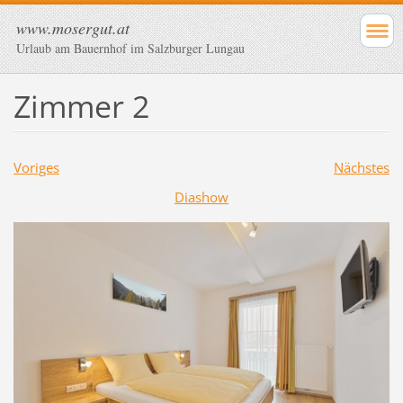
www.mosergut.at
Urlaub am Bauernhof im Salzburger Lungau
Zimmer 2
Voriges
Nächstes
Diashow